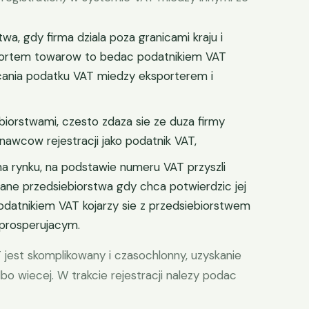
twa, gdy firma dziala poza granicami kraju i
mportem towarow to bedac podatnikiem VAT
acania podatku VAT miedzy eksporterem i
iorstwami, czesto zdaza sie ze duza firmy
wcow rejestracji jako podatnik VAT,
na rynku, na podstawie numeru VAT przyszli
ane przedsiebiorstwa gdy chca potwierdzic jej
datnikiem VAT kojarzy sie z przedsiebiorstwem
 prosperujacym.
 jest skomplikowany i czasochlonny, uzyskanie
o wiecej. W trakcie rejestracji nalezy podac