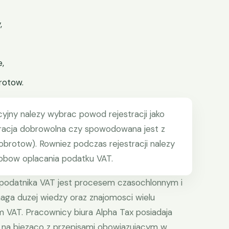
,
e,
rotow.
cyjny nalezy wybrac powod rejestracji jako
stracja dobrowolna czy spowodowana jest z
rotow). Rowniez podczas rejestracji nalezy
obow oplacania podatku VAT.
o podatnika VAT jest procesem czasochlonnym i
aga duzej wiedzy oraz znajomosci wielu
 VAT. Pracownicy biura Alpha Tax posiadaja
a na biezaco z przepisami obowiazujacym w