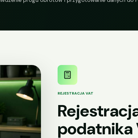
prawdzenie progu obrotów i przygotowanie danych do
REJESTRACJA VAT
Rejestracja
podatnika