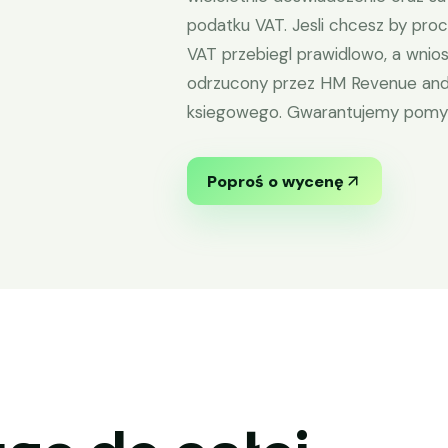
podatku VAT. Jesli chcesz by proc
VAT przebiegl prawidlowo, a wnios
odrzucony przez HM Revenue and 
ksiegowego. Gwarantujemy pomysl
Poproś o wycenę