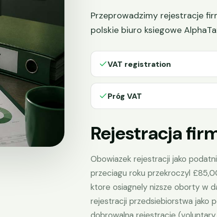
Przeprowadzimy rejestracje fir
polskie biuro ksiegowe AlphaTa
VAT registration
Próg VAT
Rejestracja fi
Obowiazek rejestracji jako podatn
przeciagu roku przekroczyl £85,
ktore osiagnely nizsze oborty w
rejestracji przedsiebiorstwa jako 
dobrowalna rejestracje (voluntary