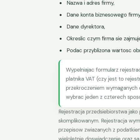
Nazwa i adres firmy,
Dane konta biznesowego firmy
Dane dyrektora,
Okreslic czym firma sie zajmuj
Podac przyblizona wartosc ob
Wypelniajac formularz rejestra
platnika VAT (czy jest to reje
przekroczeniem wymaganych ob
wybrac jeden z czterech spos
Rejestracja przedsiebiorstwa jak
skomplikowanym. Rejestracja wym
przepisow zwiazanych z podatkiem
wieloletnie doswiadczenie oraz s