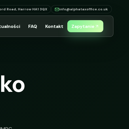
ord Road, Harrow HA1 3QX
info@alphataxoffice.co.uk
tualności
FAQ
Kontakt
Zapytanie
ako