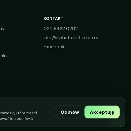
KONTAKT
ny
020 8422 0202
info@alphataxoffice.co.uk
Facebook
alni
Odmów
Akceptuję
rawdzić, które treści
ować lub odmówić.