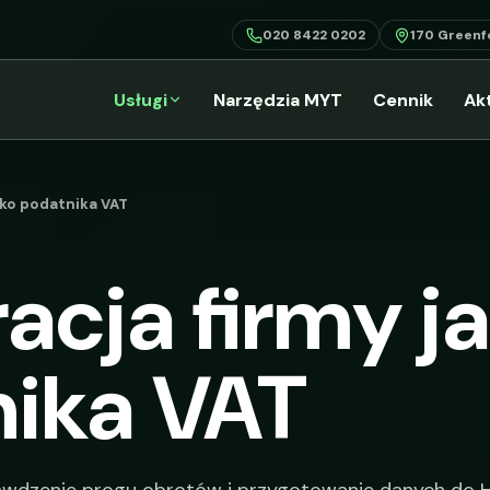
020 8422 0202
170 Greenf
Usługi
Narzędzia MYT
Cennik
Ak
ako podatnika VAT
racja firmy j
ika VAT