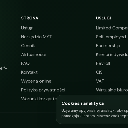
STRONA
USŁUGI
Usługi
Limited Compa
Narzędzia MYT
Self-employed
Cennik
Partnership
Aktualności
Klienci indywidu
FAQ
Payroll
elf-
Kontakt
CIS
Wycena online
VAT
Polityka prywatności
Wirtualne biuro
Warunki korzystania
Tłumaczenia
Cookies i analityka
Używamy opcjonalnej analityki, aby sp
pomagają klientom. Możesz zaakcept