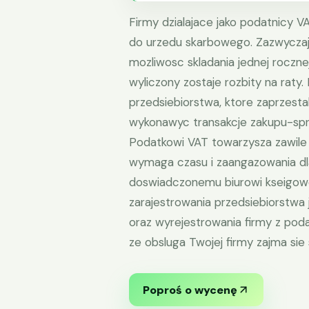
Firmy dzialajace jako podatnicy 
do urzedu skarbowego. Zazwyczaj d
mozliwosc skladania jednej rocznej
wyliczony zostaje rozbity na raty
przedsiebiorstwa, ktore zaprzesta
wykonawyc transakcje zakupu-spr
Podatkowi VAT towarzysza zawile 
wymaga czasu i zaangazowania dl
doswiadczonemu biurowi kseigowe
zarajestrowania przedsiebiorstwa j
oraz wyrejestrowania firmy z pod
ze obsluga Twojej firmy zajma sie
Poproś o wycenę