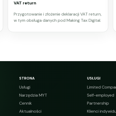
VAT return
Przygotowanie i złożenie deklaracji VAT return,
w tym obsługa danych pod Making Tax Digital.
STRONA
USŁUGI
Usługi
Limited Compa
Narzędzia MYT
Self-employed
Cennik
Partnership
Aktualności
Klienci indywidu