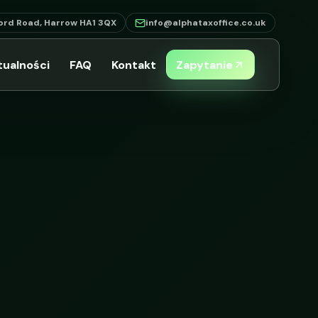
ord Road, Harrow HA1 3QX
info@alphataxoffice.co.uk
tualności
FAQ
Kontakt
Zapytanie