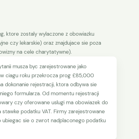
lug, ktore zostaly wylaczone z obowiazku
jne czy lekarskie) oraz znajdujace sie poza
owizny na cele charytatywne).
ytanii musza byc zarejestrowane jako
y w ciagu roku przekrocza prog £85,000
a dokonanie rejestracji, ktora odbywa sie
niego formularza. Od momentu rejestracji
towary czy oferowane uslugi ma obowiazek do
a stawke podatku VAT. Firmy zarejestrowane
o ubiegac sie o zwrot nadplaconego podatku