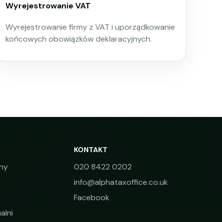
Wyrejestrowanie VAT
Wyrejestrowanie firmy z VAT i uporządkowanie
końcowych obowiązków deklaracyjnych.
KONTAKT
ny
020 8422 0202
info@alphataxoffice.co.uk
Facebook
alni