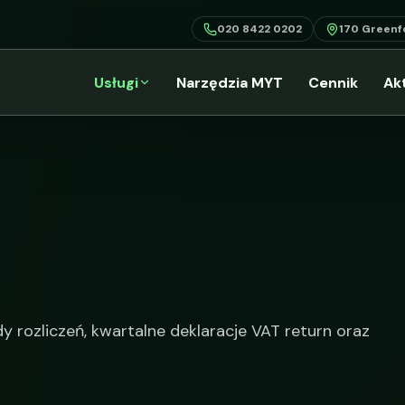
020 8422 0202
170 Greenf
Usługi
Narzędzia MYT
Cennik
Ak
y rozliczeń, kwartalne deklaracje VAT return oraz