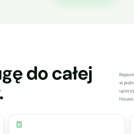
gę do całej
Rejestr
w jedn
.
uporz
House.