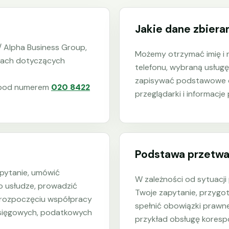
Jakie dane zbier
/ Alpha Business Group,
Możemy otrzymać imię i n
wach dotyczących
telefonu, wybraną usługę
zapisywać podstawowe dan
e pod numerem
020 8422
przeglądarki i informacj
Podstawa przetwa
pytanie, umówić
W zależności od sytuacj
o usłudze, prowadzić
Twoje zapytanie, przygo
 rozpoczęciu współpracy
spełnić obowiązki prawne
księgowych, podatkowych
przykład obsługę koresp