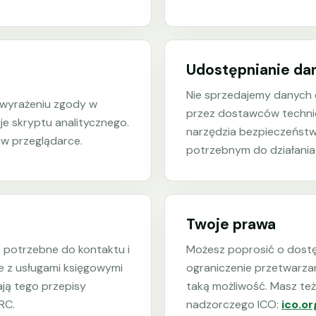
Udostępnianie da
Nie sprzedajemy danych
 wyrażeniu zgody w
przez dostawców technicz
je skryptu analitycznego.
narzędzia bezpieczeństwa
w przeglądarce.
potrzebnym do działania 
Twoje prawa
o potrzebne do kontaktu i
Możesz poprosić o dostę
e z usługami księgowymi
ograniczenie przetwarzani
ją tego przepisy
taką możliwość. Masz też
RC.
nadzorczego ICO:
ico.or