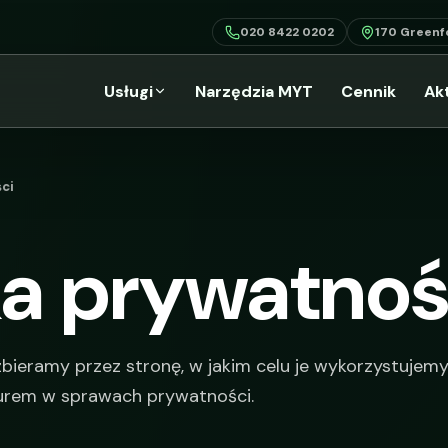
020 8422 0202
170 Greenf
Usługi
Narzędzia MYT
Cennik
Ak
ci
ka prywatnoś
zbieramy przez stronę, w jakim celu je wykorzystujemy 
urem w sprawach prywatności.