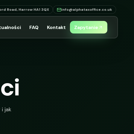
ord Road, Harrow HA1 3QX
info@alphataxoffice.co.uk
tualności
FAQ
Kontakt
Zapytanie
ci
i jak