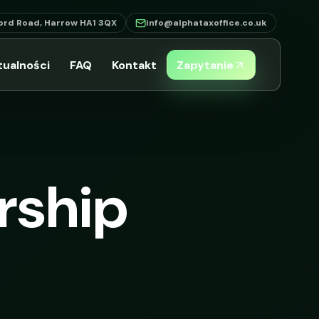
ord Road, Harrow HA1 3QX
info@alphataxoffice.co.uk
tualności
FAQ
Kontakt
Zapytanie
rship