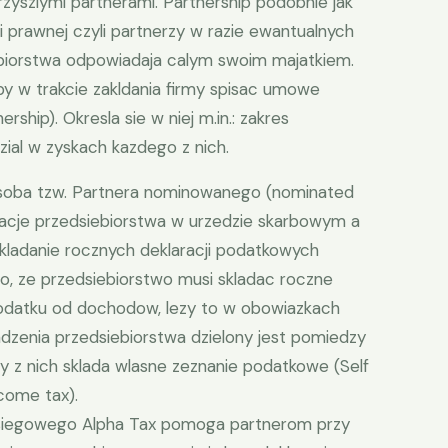
rzyszlymi partnerami. Partnership podobnie jak
prawnej czyli partnerzy w razie ewantualnych
biorstwa odpowiadaja calym swoim majatkiem.
by w trakcie zakldania firmy spisac umowe
ship). Okresla sie w niej m.in.: zakres
ial w zyskach kazdego z nich.
soba tzw. Partnera nominowanego (nominated
racje przedsiebiorstwa w urzedzie skarbowym a
skladanie rocznych deklaracji podatkowych
o, ze przedsiebiorstwo musi skladac roczne
odatku od dochodow, lezy to w obowiazkach
dzenia przedsiebiorstwa dzielony jest pomiedzy
y z nich sklada wlasne zeznanie podatkowe (Self
come tax).
ksiegowego Alpha Tax pomoga partnerom przy