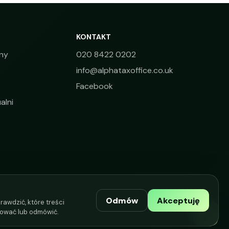
KONTAKT
ny
020 8422 0202
info@alphataxoffice.co.uk
Facebook
alni
Odmów
Akceptuję
rawdzić, które treści
ować lub odmówić.