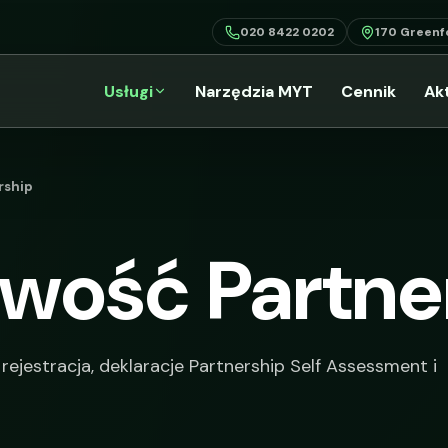
020 8422 0202
170 Greenf
Usługi
Narzędzia MYT
Cennik
Ak
rship
wość Partne
rejestracja, deklaracje Partnership Self Assessment i