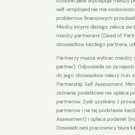
stosunki jakie wystepuja miedzy p
self-employed nie ma osobowosci 
problemow finansowych przedsie
Miedzy innymi dlatego zaleca sie 
miedzy partnerami (Deed of Partner
obowiazkow kazdego partnera, udz
Partnerzy musza wybrac miedzy 
partner). Odpowiada on za rejest
do jego obowiazkow nalezy m.in. 
Partnership Self Assessment. Mim
zeznanie podatkowe nie oplaca p
partnerow. Zysk uzyskany z prowa
partnerow i na tej podstawie kazd
Assessment) i oplaca podatek (in
Doswiadczeni pracownicy biura 