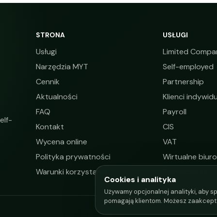
STRONA
USŁUGI
Usługi
Limited Compa
Narzędzia MYT
Self-employed
Cennik
Partnership
Aktualności
Klienci indywidu
FAQ
Payroll
elf-
Kontakt
CIS
Wycena online
VAT
Polityka prywatności
Wirtualne biuro
Warunki korzystania
Tłumaczenia
Cookies i analityka
Używamy opcjonalnej analityki, aby sp
pomagają klientom. Możesz zaakcept