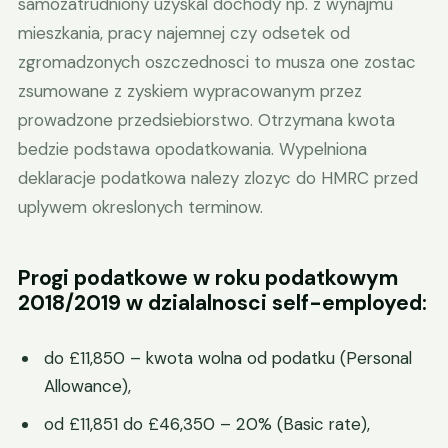
samozatrudniony uzyskal dochody np. z wynajmu
mieszkania, pracy najemnej czy odsetek od
zgromadzonych oszczednosci to musza one zostac
zsumowane z zyskiem wypracowanym przez
prowadzone przedsiebiorstwo. Otrzymana kwota
bedzie podstawa opodatkowania. Wypelniona
deklaracje podatkowa nalezy zlozyc do HMRC przed
uplywem okreslonych terminow.
Progi podatkowe w roku podatkowym
2018/2019 w dzialalnosci self-employed:
do £11,850 – kwota wolna od podatku (Personal
Allowance),
od £11,851 do £46,350 – 20% (Basic rate),