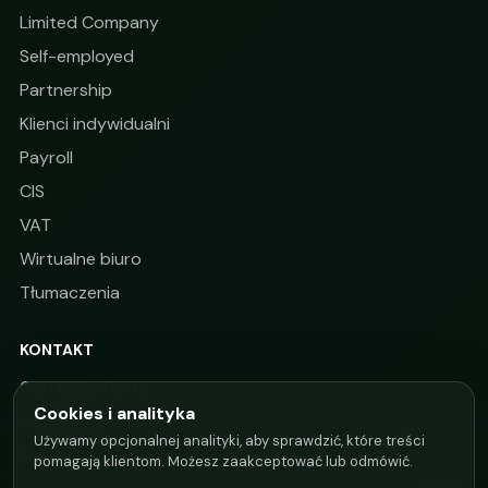
Limited Company
Self-employed
Partnership
Klienci indywidualni
Payroll
CIS
VAT
Wirtualne biuro
Tłumaczenia
KONTAKT
020 8422 0202
Cookies i analityka
info@alphataxoffice.co.uk
Używamy opcjonalnej analityki, aby sprawdzić, które treści
Facebook
pomagają klientom. Możesz zaakceptować lub odmówić.