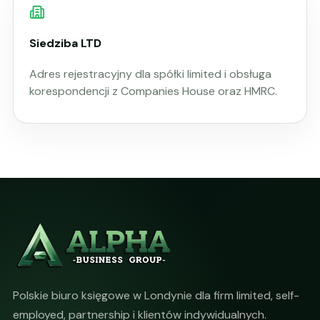
Siedziba LTD
Adres rejestracyjny dla spółki limited i obsługa
korespondencji z Companies House oraz HMRC.
Polskie biuro księgowe w Londynie dla firm limited, self-
employed, partnership i klientów indywidualnych.