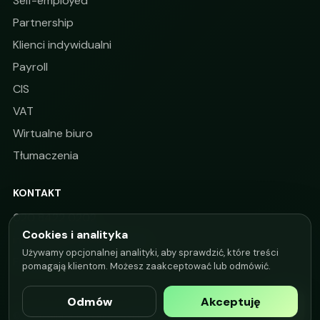
Self-employed
Partnership
Klienci indywidualni
Payroll
CIS
VAT
Wirtualne biuro
Tłumaczenia
KONTAKT
020 8422 0202
Cookies i analityka
info@alphataxoffice.co.uk
Używamy opcjonalnej analityki, aby sprawdzić, które treści
Facebook
pomagają klientom. Możesz zaakceptować lub odmówić.
Odmów
Akceptuję
© 2026 Alpha Tax Office. WEB by
Art Creation