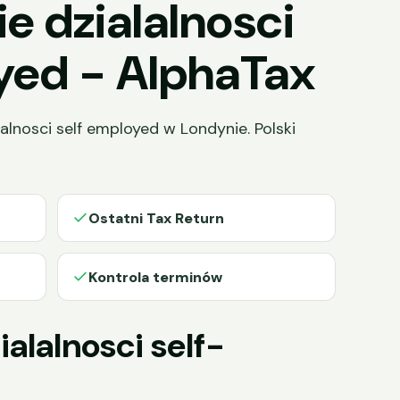
e dzialalnosci
yed - AlphaTax
lnosci self employed w Londynie. Polski
Ostatni Tax Return
Kontrola terminów
alalnosci self-