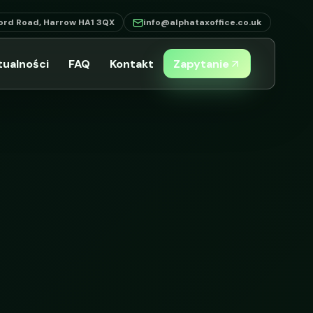
ord Road, Harrow HA1 3QX
info@alphataxoffice.co.uk
tualności
FAQ
Kontakt
Zapytanie