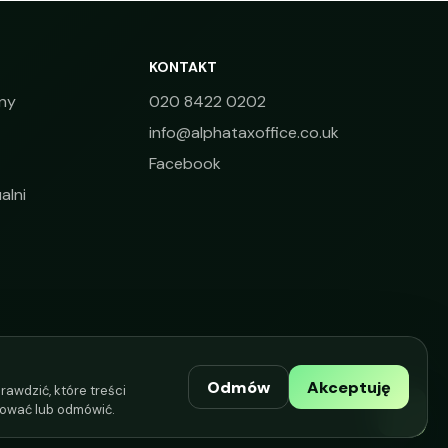
KONTAKT
ny
020 8422 0202
info@alphataxoffice.co.uk
Facebook
alni
Odmów
Akceptuję
rawdzić, które treści
ować lub odmówić.