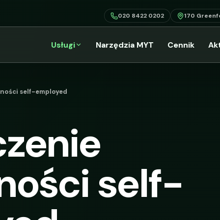
020 8422 0202
170 Greenf
Usługi
Narzędzia MYT
Cennik
Ak
lności self-employed
czenie
ności self-