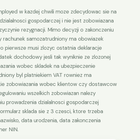
mployed w kazdej chwili moze zdecydowac sie na
zialalnosci gospodarczej i nie jest zobowiazana
zyczynie rezygnacji. Mimo decyzji o zakonczeniu
sny rachunek samozatrudniony ma obowiazek
Po pierwsze musi zlozyc ostatnia deklaracje
tek dochodowy jesli tak wyniknie ze zlozonej
iazania wobec skladek na ubezpieczenie
udniony byl platniekiem VAT rowniez ma
lkie zobowiazania wobec klientow czy dostawcow
egulowaniu wszelkich zobowiazan nalezy
 prowadzenia dzialalnosci gospodarczej
ormularz sklada sie z 3 czesci, ktore trzeba
 nazwisko, data urodzenia, data zakonczenia
mer NIN.