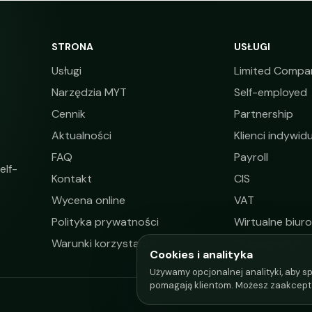
STRONA
USŁUGI
Usługi
Limited Compa
Narzędzia MYT
Self-employed
Cennik
Partnership
Aktualności
Klienci indywidu
FAQ
Payroll
elf-
Kontakt
CIS
Wycena online
VAT
Polityka prywatności
Wirtualne biuro
Warunki korzystania
Tłumaczenia
Cookies i analityka
Używamy opcjonalnej analityki, aby sp
pomagają klientom. Możesz zaakcept