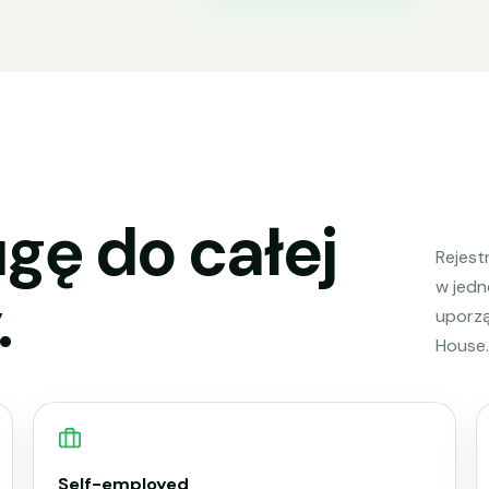
gę do całej
Rejestr
w jedn
.
uporz
House.
Self-employed