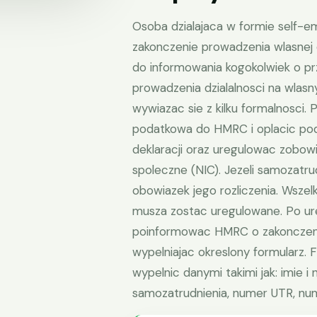
Osoba dzialajaca w formie self-e
zakonczenie prowadzenia wlasnej d
do informowania kogokolwiek o pr
prowadzenia dzialalnosci na wla
wywiazac sie z kilku formalnosci. 
podatkowa do HMRC i oplacic poda
deklaracji oraz uregulowac zobow
spoleczne (NIC). Jezeli samozatr
obowiazek jego rozliczenia. Wsze
musza zostac uregulowane. Po ur
poinformowac HMRC o zakonczeniu
wypelniajac okreslony formularz. F
wypelnic danymi takimi jak: imie i
samozatrudnienia, numer UTR, nu