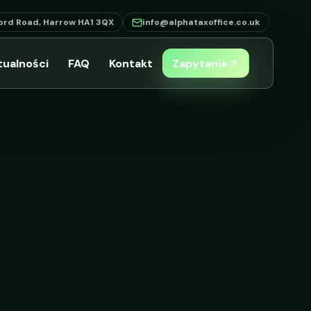
ord Road, Harrow HA1 3QX
info@alphataxoffice.co.uk
tualności
FAQ
Kontakt
Zapytanie