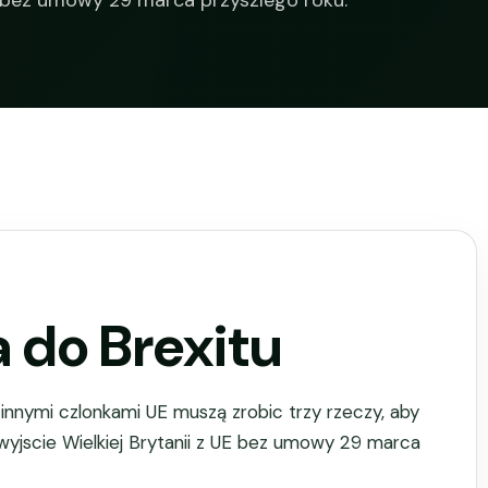
UE bez umowy 29 marca przyszlego roku.
 do Brexitu
innymi czlonkami UE muszą zrobic trzy rzeczy, aby
jscie Wielkiej Brytanii z UE bez umowy 29 marca