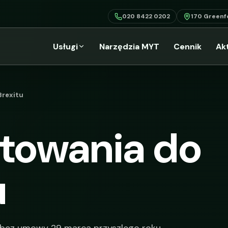
020 8422 0202
170 Greenf
Usługi
Narzędzia MYT
Cennik
Ak
Brexitu
towania do
u